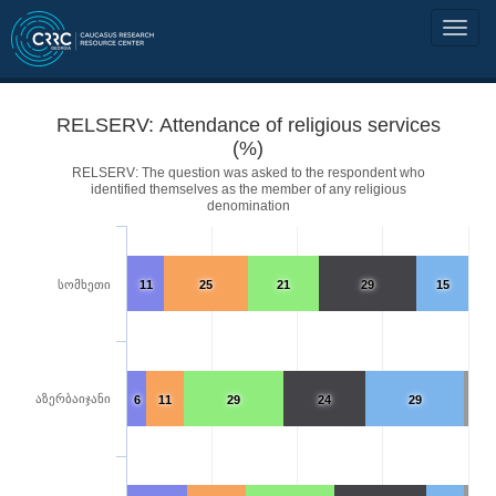
RELSERV: Attendance of religious services
(%)
RELSERV: The question was asked to the respondent who
identified themselves as the member of any religious
denomination
სომხეთი
11
25
21
29
15
აზერბაიჯანი
6
11
29
24
29