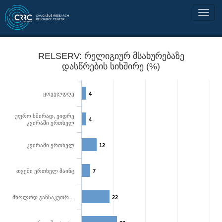
RELSERV: რელიგიურ მსახურებაზე
დასწრების სიხშირე (%)
ყოველდღე
4
უფრო ხშირად, ვიდრე
4
კვირაში ერთხელ
კვირაში ერთხელ
12
თვეში ერთხელ მაინც
7
მხოლოდ განსაკუთრ…
22