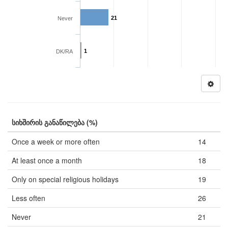
21
Never
1
DK/RA
სიხშირის განაწილება (%)
Once a week or more often
14
At least once a month
18
Only on special religious holidays
19
Less often
26
Never
21