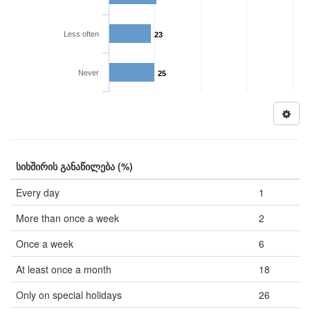
Less often
23
Never
25
სიხშირის განაწილება (%)
Every day
1
More than once a week
2
Once a week
6
At least once a month
18
Only on special holidays
26