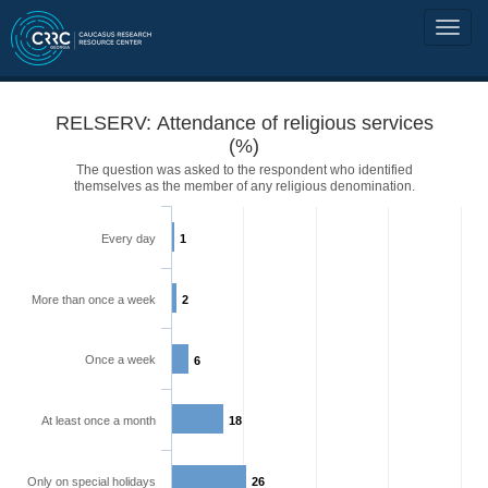
RELSERV: Attendance of religious services
(%)
The question was asked to the respondent who identified
themselves as the member of any religious denomination.
Every day
1
More than once a week
2
Once a week
6
At least once a month
18
Only on special holidays
26