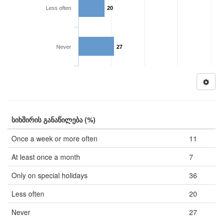
Less often
20
Never
27
სიხშირის განაწილება (%)
Once a week or more often
11
At least once a month
7
Only on special holidays
36
Less often
20
Never
27