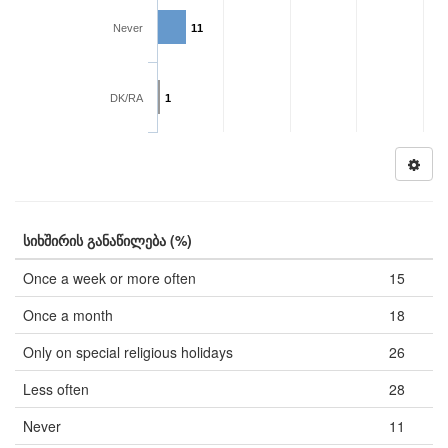
Never
11
DK/RA
1
სიხშირის განაწილება (%)
Once a week or more often
15
Once a month
18
Only on special religious holidays
26
Less often
28
Never
11