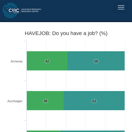
HAVEJOB: Do you have a job? (%)
Armenia
42
58
Azerbaijan
38
62