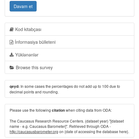
Davam et
Kod kitabçası
İnformasiya bülleteni
Yüklənənlər
Browse this survey
In some cases the percentages do not add up to 100 due to
qeyd:
decimal points and rounding.
Please use the following
when citing data from ODA:
citation
The Caucasus Research Resource Centers. (dataset year) "[dataset
name - e.g. Caucasus Barometer]". Retrieved through ODA -
http://caucasusbarometer.org
on {date of accessing the database here}.