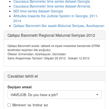
Caucasus Barometer time-series dataset Georgia
Caucasus Barometer time-series dataset Armenia
NDI time-series dataset Georgia
Attitudes towards the Judicial System in Georgia, 2011-
2014
Qafqaz Barometri illər əsaslı Məlumat Seriyası, Azərbaycan
Qafqaz Barometri Regional Məlumat Seriyası 2012
Qafqaz Barometri sosial- iqtisadi və siyasi məsələlər barəsində QTRM
tərəfindən keçirilən illik sorğudur.
Ölkələr: Ermənistan, Azərbaycan, Gürcüstan
Sahə Araşdırması Tarixləri: Oktyabr 26 2012 - Dekabr 12 2012
Cavabları təhlil et
Dəyişən əmsal
HAVEJOB: Do you have a job?
Bilmirəm' və 'imtina' sız