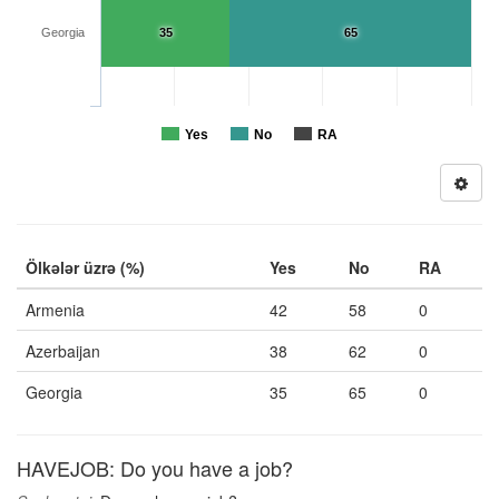
Georgia
35
65
Yes
No
RA
Ölkələr üzrə (%)
Yes
No
RA
Armenia
42
58
0
Azerbaijan
38
62
0
Georgia
35
65
0
HAVEJOB: Do you have a job?