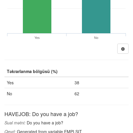
Yes
No
Təkrarlanma bölgüsü (%)
Yes
38
No
62
HAVEJOB: Do you have a job?
Sual mətni:
Do you have a job?
Qeyd:
Generated from variable EMPLSIT