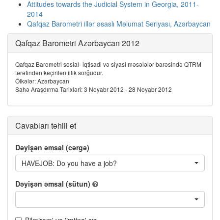
Attitudes towards the Judicial System in Georgia, 2011-
2014
Qafqaz Barometri illər əsaslı Məlumat Seriyası, Azərbaycan
Qafqaz Barometri Azərbaycan 2012
Qafqaz Barometri sosial- iqtisadi və siyasi məsələlər barəsində QTRM
tərəfindən keçirilən illik sorğudur.
Ölkələr: Azərbaycan
Sahə Araşdırma Tarixləri: 3 Noyabr 2012 - 28 Noyabr 2012
Cavabları təhlil et
Dəyişən əmsal (cərgə)
HAVEJOB: Do you have a job?
Dəyişən əmsal (sütun)