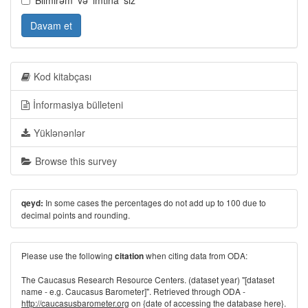
Bilmirəm' və 'imtina' sız
Davam et
Kod kitabçası
İnformasiya bülleteni
Yüklənənlər
Browse this survey
In some cases the percentages do not add up to 100 due to
qeyd:
decimal points and rounding.
Please use the following
when citing data from ODA:
citation
The Caucasus Research Resource Centers. (dataset year) "[dataset
name - e.g. Caucasus Barometer]". Retrieved through ODA -
http://caucasusbarometer.org
on {date of accessing the database here}.