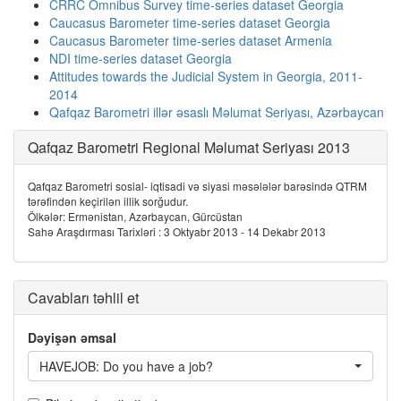
CRRC Omnibus Survey time-series dataset Georgia
Caucasus Barometer time-series dataset Georgia
Caucasus Barometer time-series dataset Armenia
NDI time-series dataset Georgia
Attitudes towards the Judicial System in Georgia, 2011-
2014
Qafqaz Barometri illər əsaslı Məlumat Seriyası, Azərbaycan
Qafqaz Barometri Regional Məlumat Seriyası 2013
Qafqaz Barometri sosial- iqtisadi və siyasi məsələlər barəsində QTRM
tərəfindən keçirilən illik sorğudur.
Ölkələr: Ermənistan, Azərbaycan, Gürcüstan
Sahə Araşdırması Tarixləri : 3 Oktyabr 2013 - 14 Dekabr 2013
Cavabları təhlil et
Dəyişən əmsal
HAVEJOB: Do you have a job?