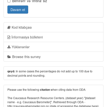
Bilmirəm' və 'imtina' sız
Davam et
Kod kitabçası
İnformasiya bülleteni
Yüklənənlər
Browse this survey
In some cases the percentages do not add up to 100 due to
qeyd:
decimal points and rounding.
Please use the following
when citing data from ODA:
citation
The Caucasus Research Resource Centers. (dataset year) "[dataset
name - e.g. Caucasus Barometer]". Retrieved through ODA -
http://caucasusbarometer.org
on {date of accessing the database here}.