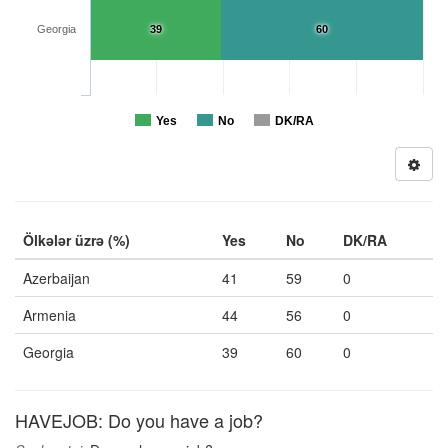
Georgia
39
60
Yes
No
DK/RA
Ölkələr üzrə (%)
Yes
No
DK/RA
Azerbaijan
41
59
0
Armenia
44
56
0
Georgia
39
60
0
HAVEJOB: Do you have a job?