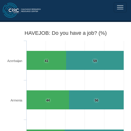
HAVEJOB: Do you have a job? (%)
Azerbaijan
41
59
Armenia
44
56